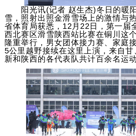
阳光讯(记者 赵生杰)冬日的暖
雪，照射出照金滑雪场上的激情与
省体育局获悉，12月22日，第一届
西北赛区滑雪陕西站比赛在铜川这
隆重举行，男女团体接力赛、家庭
5公里越野接续在这里上演，来自甘
新和陕西的各代表队共计百余名运