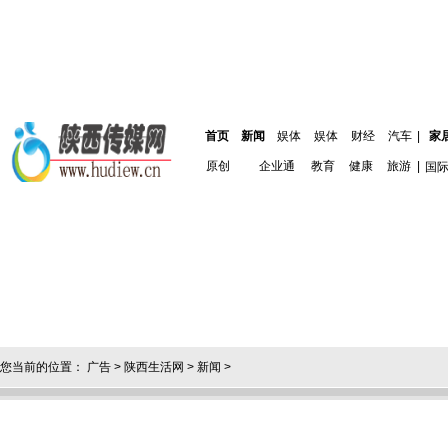
首页
新闻
娱体
娱体
财经
汽车
|
家
原创
企业通
教育
健康
旅游
|
国
您当前的位置：
广告
>
陕西生活网
>
新闻
>