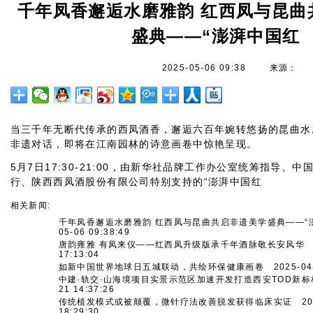
千年凤香邂逅水磨雅韵 红西凤与昆曲
盛典——“澎湃中国红
2025-05-06 09:38
来源：
当三千年无断代传承的西凤酒香，邂逅六百年婉转悠扬的昆曲水
非遗对话，即将在江南园林的诗意画卷中惊艳呈现。
5月7日17:30-21:00，由新华社品牌工作办公室统筹指导、
行、陕西西凤酒股份有限公司特别支持的“澎湃中国红
相关新闻:
千年凤香邂逅水磨雅韵 红西凤与昆曲共启非遗美学盛典——“
05-06 09:38:49
唐韵雍雅 有凤来仪——红西凤升级版承千年酒脉敬长安风华
2
17:13:04
如新中国世界地球日五城联动，共绘环保健康画卷
2025-04-
中建·轨交·山海境项目实景示范区加速开发打造西安TOD新标
21 14:37:26
传统植发模式或被颠覆，微针疗法改善脱发获得临床实证
202
18:29:30