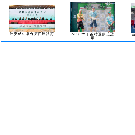
淮安成功举办第四届淮河
Stage5︱盖特登顶总冠
军