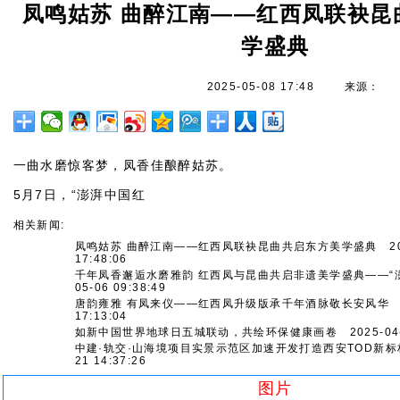
凤鸣姑苏 曲醉江南——红西凤联袂昆
学盛典
2025-05-08 17:48
来源：
一曲水磨惊客梦，凤香佳酿醉姑苏。
5月7日，“澎湃中国红
相关新闻:
凤鸣姑苏 曲醉江南——红西凤联袂昆曲共启东方美学盛典
20
17:48:06
千年凤香邂逅水磨雅韵 红西凤与昆曲共启非遗美学盛典——“
05-06 09:38:49
唐韵雍雅 有凤来仪——红西凤升级版承千年酒脉敬长安风华
2
17:13:04
如新中国世界地球日五城联动，共绘环保健康画卷
2025-04-
中建·轨交·山海境项目实景示范区加速开发打造西安TOD新标
21 14:37:26
图片