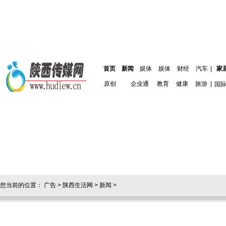
首页
新闻
娱体
娱体
财经
汽车
|
家
原创
企业通
教育
健康
旅游
|
国
您当前的位置：
广告
>
陕西生活网
>
新闻
>