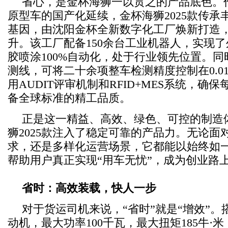
省心，是金杯海狮一以贯之的产品底色。作
原型车的国产化延续，金杯海狮2025款传承
基因，由沈阳金杯全新数字化工厂焕新打造
升。该工厂配备150余台工业机器人，实现
胶喷涂100%自动化，处于行业领先位置。
测线，可将二十余项整车检测精度控制在0.0
用AUDIT评审机制和RFID+MES系统，确
备全球标准的精工品质。
正是这一精益、高效、绿色、可控的制造
狮2025款注入了稳定可靠的产品力。无论面
求，还是多样化运营场景，它都能以始终如
帮助用户真正实现“用车无忧”，成为创业路
省时：高效装载，快人一步
对于货运司机来说，“省时”就是“增效”。搭载1
动机，最大功率100千瓦，最大扭矩185牛·