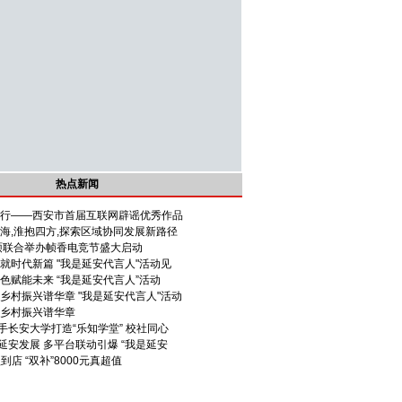
热点新闻
同行——西安市首届互联网辟谣优秀作品
山海,淮抱四方,探索区域协同发展新路径
华硕联合举办帧香电竞节盛大启动
就时代新篇 "我是延安代言人"活动见
色赋能未来 “我是延安代言人”活动
乡村振兴谱华章 "我是延安代言人"活动
 乡村振兴谱华章
手长安大学打造“乐知学堂” 校社同心
延安发展 多平台联动引爆 “我是延安
到店 “双补”8000元真超值