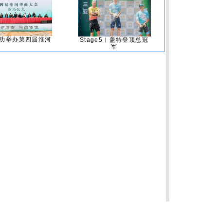
功举办第四届淮河
Stage5︱盖特登顶总冠
军