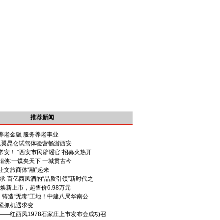
推荐新闻
养老金融 服务养老事业
 凯翼昆仑试驾体验营畅游西安
安！ “西安市民辟谣官”招募火热开
娟侠:一馍夹天下 一城贯古今
让文旅商体“融”起来
承 百亿西凤酒的“品质引领”新时代之
款焕新上市，起售价6.98万元
，铸造“无毒”工地！中建八局华南公
紧抓机遇求变
——红西凤1978石家庄上市发布会成功召