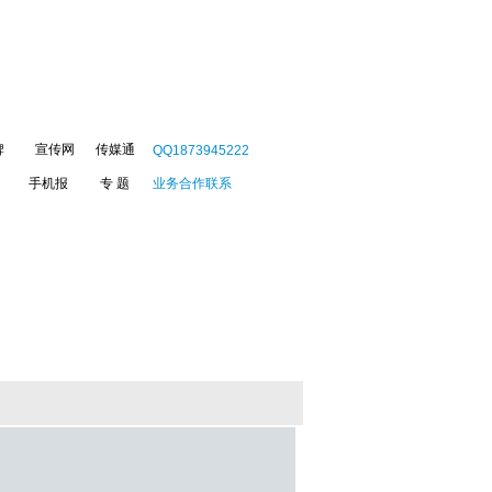
牌
宣传网
传媒通
QQ1873945222
手机报
专 题
业务合作联系