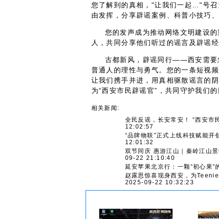
您了解到的真相，"让我们一起…"号
由发挥，分享辟谣案例、科普小技巧
您的发声成为推动网络文明建设的
人，共同分享他们听过的谣言及辟谣
古都新风，辟谣同行——西安需要
普通人的理性与勇气。您的一条短视
让我们携手并进，用真相驱散谣言的
为“西安市民辟谣官”，共同守护我们
相关新闻:
全民反谣，长安常安！ “西安市
12:02:57
“品牌物联”正式上线科技赋能开
12:01:32
双节同庆 惠游江山｜秦岭江山景
09-22 21:10:40
延安苹果北京行：一颗“初心果”
赵露思惊喜现身西安，为Teeni
2025-09-22 10:32:23