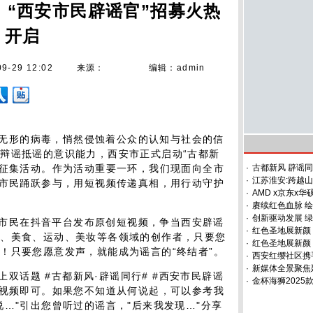
 “西安市民辟谣官”招募火热
开启
09-29 12:02
来源：
编辑：admin
无形的病毒，悄然侵蚀着公众的认知与社会的信
辩谣抵谣的意识能力，西安市正式启动“古都新
品征集活动。作为活动重要一环，我们现面向全市
·
古都新风 辟谣
·
江苏淮安:跨越
大市民踊跃参与，用短视频传递真相，用行动守护
·
AMD x京东x
·
赓续红色血脉 绘
·
创新驱动发展 绿
市民在抖音平台发布原创短视频，争当西安辟谣
·
红色圣地展新颜 
旅、美食、运动、美妆等各领域的创作者，只要您
·
红色圣地展新颜
！只要您愿意发声，就能成为谣言的“终结者”。
·
西安红缨社区携
·
新媒体全景聚焦
双话题 #古都新风·辟谣同行# #西安市民辟谣
·
金杯海狮2025款
短视频即可。如果您不知道从何说起，可以参考我
…"引出您曾听过的谣言，"后来我发现…"分享