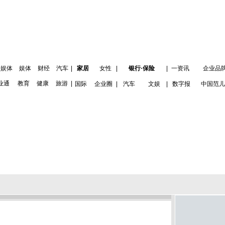
娱体
娱体
财经
汽车
|
家居
女性
|
银行·保险
|
一资讯
企业品
业通
教育
健康
旅游
|
国际
企业圈
|
汽车
文娱
|
数字报
中国范儿