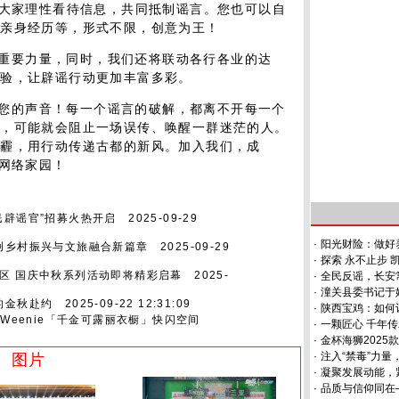
召大家理性看待信息，共同抵制谣言。您也可以自
、亲身经历等，形式不限，创意为王！
重要力量，同时，我们还将联动各行各业的达
经验，让辟谣行动更加丰富多彩。
您的声音！每一个谣言的破解，都离不开每一个
频，可能就会阻止一场误传、唤醒一群迷茫的人。
阴霾，用行动传递古都的新风。加入我们，成
的网络家园！
民辟谣官”招募火热开启
2025-09-29
·
阳光财险：做好
创乡村振兴与文旅融合新篇章
2025-09-29
·
探索 永不止步
区 国庆中秋系列活动即将精彩启幕
2025-
·
全民反谣，长安常
·
潼关县委书记于
的金秋赴约
2025-09-22 12:31:09
·
陕西宝鸡：如何
eWeenie「千金可露丽衣橱」快闪空间
·
一颗匠心 千年传
·
金杯海狮2025
·
注入“禁毒”力量
图片
·
凝聚发展动能，
·
品质与信仰同在