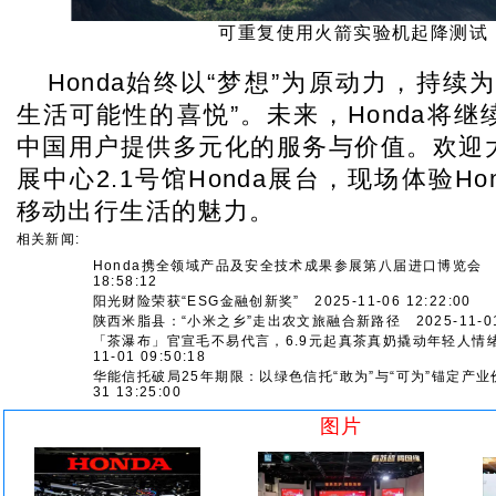
可重复使用火箭实验机起降测试
Honda
始终以“梦想”为原动力，持续为
生活可能性的喜悦”。未来，Honda将
中国用户提供多元化的服务与价值。欢迎
展中心2.1号馆Honda展台，现场体验Ho
移动出行生活的魅力。
相关新闻:
Honda携全领域产品及安全技术成果参展第八届进口博览会
2
18:58:12
阳光财险荣获“ESG金融创新奖”
2025-11-06 12:22:00
陕西米脂县：“小米之乡”走出农文旅融合新路径
2025-11-01
「茶瀑布」官宣毛不易代言，6.9元起真茶真奶撬动年轻人情
11-01 09:50:18
华能信托破局25年期限：以绿色信托“敢为”与“可为”锚定产业
31 13:25:00
图片