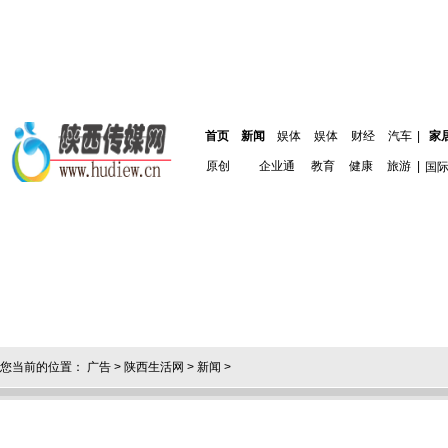
首页
新闻
娱体
娱体
财经
汽车
|
家
原创
企业通
教育
健康
旅游
|
国
您当前的位置：
广告
>
陕西生活网
>
新闻
>