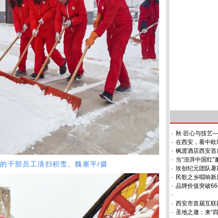
·
秋·匠心与技艺
·
在西安，看中欧
·
枫渡酒店西安首
·
当“澎湃中国红
干部员工清扫积雪。魏塞平/摄
·
玫创纪元团队暑
·
民歌之乡唱响新风
·
品牌价值突破66
·
·
西安市首届互联
·
圣地之邀：来“四