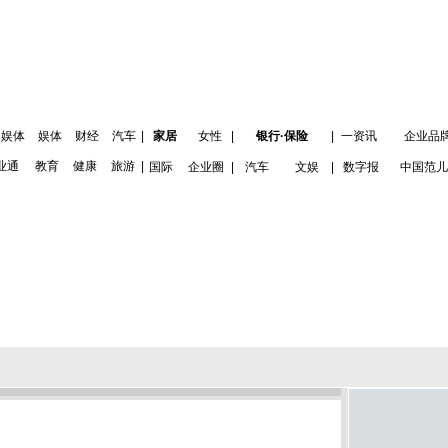
娱体
娱体
财经
汽车
|
家居
女性
|
银行·保险
|
一资讯
企业品
业通
教育
健康
旅游
|
国际
企业圈
|
汽车
文娱
|
数字报
中国范儿