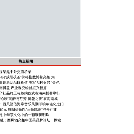
热点新闻
媒架起中外交流桥梁
布|“咸阳茯茶”价格指数博鳌亮相 为
业链激活品牌价值 书写乡村振兴 “金色
南博鳌 产业蝶变绘就振兴新篇
华社品牌工程签约仪式在海南博鳌举行
鳌论坛“沉醉与芬芳·博鳌之夜”在海南成
：西凤酒借海岸音乐风潮叩响年轻化之门
亿元 咸阳茯茶以“三茶统筹”泡开产业
是中华茶文化中的一颗璀璨明珠
共融：西凤酒亮相中国茶品牌论坛，探索