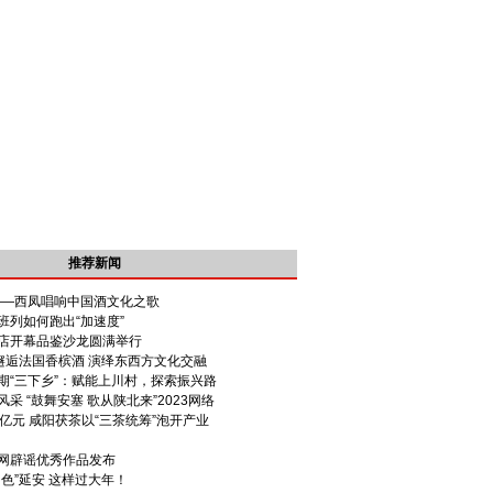
推荐新闻
——西凤唱响中国酒文化之歌
班列如何跑出“加速度”
店开幕品鉴沙龙圆满举行
”邂逅法国香槟酒 演绎东西方文化交融
期“三下乡”：赋能上川村，探索振兴路
采 “鼓舞安塞 歌从陕北来”2023网络
亿元 咸阳茯茶以“三茶统筹”泡开产业
网辟谣优秀作品发布
色”延安 这样过大年！