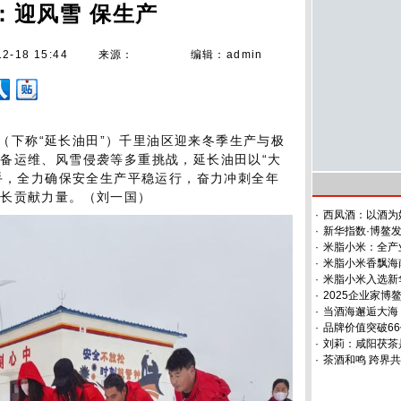
：迎风雪 保生产
12-18 15:44
来源：
编辑：admin
（下称“延长油田”）千里油区迎来冬季生产与极
备运维、风雪侵袭等多重挑战，延长油田以“大
抓手，全力确保安全生产平稳运行，奋力冲刺全年
增长贡献力量。（刘一国）
·
西凤酒：以酒为
·
新华指数·博鳌发
·
米脂小米：全产
·
米脂小米香飘海
·
米脂小米入选新
·
2025企业家博
·
当酒海邂逅大海
·
品牌价值突破66
·
刘莉：咸阳茯茶
·
茶酒和鸣 跨界