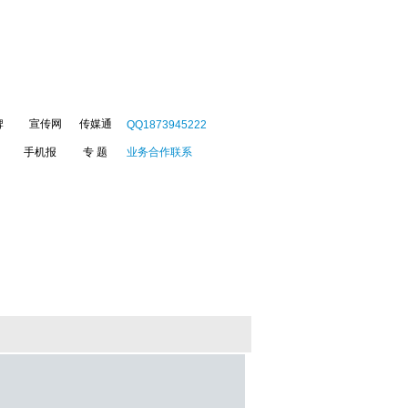
牌
宣传网
传媒通
QQ1873945222
手机报
专 题
业务合作联系