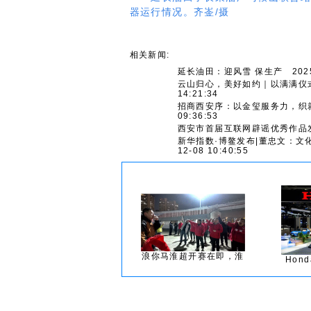
器运行情况。齐崟/摄
相关新闻:
延长油田：迎风雪 保生产
2025
云山归心，美好如约｜以满满仪
14:21:34
招商西安序：以金玺服务力，织
09:36:53
西安市首届互联网辟谣优秀作品
新华指数·博鳌发布|董忠文：文化
12-08 10:40:55
浪你马淮超开赛在即，淮
Hon