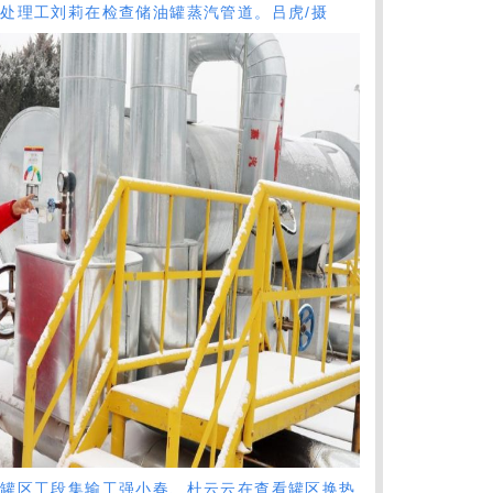
理工刘莉在检查储油罐蒸汽管道。吕虎/摄
区工段集输工强小春、杜云云在查看罐区换热