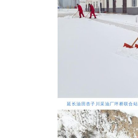
延长油田杏子川采油厂坪桥联合站的