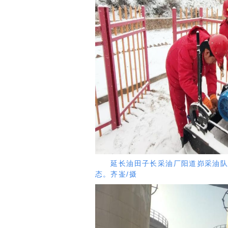
延长油田子长采油厂阳道峁采油队采
态。齐崟/摄