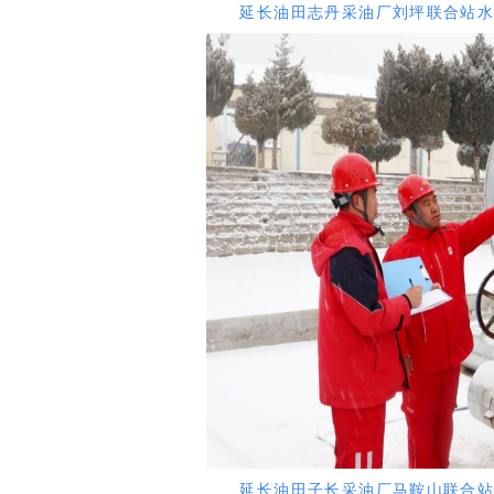
延长油田志丹采油厂刘坪联合站水处
延长油田子长采油厂马鞍山联合站罐