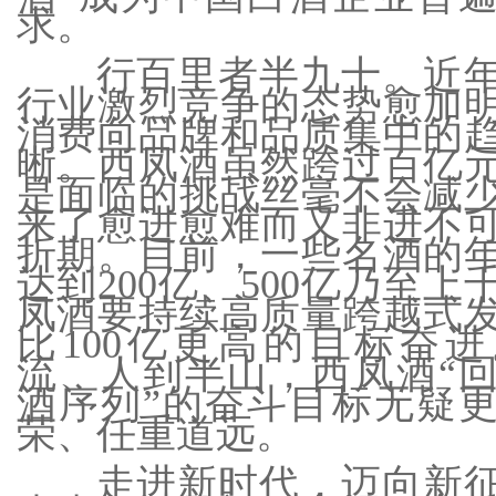
求。
行百里者半九十。近
行业激烈竞争的态势愈加
消费向品牌和品质集中的
晰。西凤酒虽然跨过百亿
是面临的挑战丝毫不会减
来了愈进愈难而又非进不
折期。目前，一些名酒的
达到200亿、500亿乃至上
凤酒要持续高质量跨越式
比100亿更高的目标奋
流、人到半山，西凤酒“
酒序列”的奋斗目标无疑
荣、任重道远。
走进新时代，迈向新