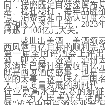
同，按照既定目标深度布
基、稳扎稳打，每年品牌
强、消费者和市场认可度
营销收入逐年上升，2023
跨越了100亿元大关。
盛世出美酒，美酒颂
西凤酒百亿目标的顺利完成，
第一届全国评酒会上评出
酒，即茅台、汾酒、泸州
凤酒均已跨过年营收百亿
既是西凤酒的盛事，也是
业的大事。这意味着中国
入了高质量发展的新时代
行业更高水平竞赛的新征
启，“为人民美好生活酿
酒”成为中国白酒企业普