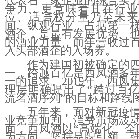
代表着一家企业的综合实
争力，更意味着其在行业
位、话语权分量乃至未来
间。纵观行业，占据第一
酒企，是最有发展优势、
的酒业力量，而年营收过
入头部酒企的入场券。
作为建国初被确定的
一，跨越百亿是西凤酒多
一的追求。2019年，西凤
理层明确提出了“跨过百
流名酒序列”的目标和路线
五年来，面对新冠疫
业竞争加剧、消费市场波
面，西凤酒以“高端化、全
为方向，坚持品牌引领、